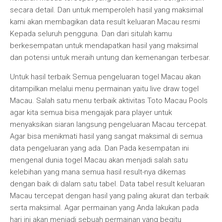
secara detail. Dan untuk memperoleh hasil yang maksimal
kami akan membagikan data result keluaran Macau resmi
Kepada seluruh pengguna. Dan dari situlah kamu
berkesempatan untuk mendapatkan hasil yang maksimal
dan potensi untuk meraih untung dan kemenangan terbesar.
Untuk hasil terbaik Semua pengeluaran togel Macau akan
ditampilkan melalui menu permainan yaitu live draw togel
Macau. Salah satu menu terbaik aktivitas Toto Macau Pools
agar kita semua bisa mengajak para player untuk
menyaksikan siaran langsung pengeluaran Macau tercepat.
Agar bisa menikmati hasil yang sangat maksimal di semua
data pengeluaran yang ada. Dan Pada kesempatan ini
mengenal dunia togel Macau akan menjadi salah satu
kelebihan yang mana semua hasil result-nya dikemas
dengan baik di dalam satu tabel. Data tabel result keluaran
Macau tercepat dengan hasil yang paling akurat dan terbaik
serta maksimal. Agar permainan yang Anda lakukan pada
hari ini akan menjadi sebuah permainan yang begitu