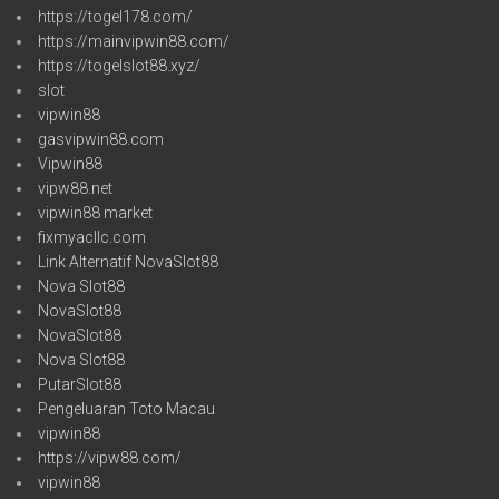
https://togel178.com/
https://mainvipwin88.com/
https://togelslot88.xyz/
slot
vipwin88
gasvipwin88.com
Vipwin88
vipw88.net
vipwin88 market
fixmyacllc.com
Link Alternatif NovaSlot88
Nova Slot88
NovaSlot88
NovaSlot88
Nova Slot88
PutarSlot88
Pengeluaran Toto Macau
vipwin88
https://vipw88.com/
vipwin88