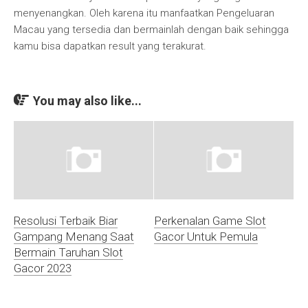
menyenangkan. Oleh karena itu manfaatkan Pengeluaran
Macau yang tersedia dan bermainlah dengan baik sehingga
kamu bisa dapatkan result yang terakurat.
You may also like...
Resolusi Terbaik Biar
Perkenalan Game Slot
Gampang Menang Saat
Gacor Untuk Pemula
Bermain Taruhan Slot
Gacor 2023