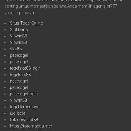
penting untuk memastikan bahwa Anda memilih agen slot777
yang terpercaya.
Situs Togel Online
Slot Dana
Vipwin88
Vipwin88
slot88
pedetogel
pedetogel
togelslot88 login
togelslot88
pedetogel
pedetogel
pedetogel login
Vipwin88
togel terpercaya
judi bola
link novaslot88
https://totomacau.me/