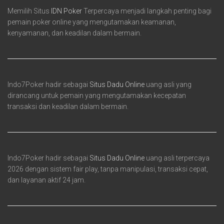
Memilih Situs
IDN Poker
Terpercaya menjadi langkah penting bagi
pemain poker online yang mengutamakan keamanan,
kenyamanan, dan keadilan dalam bermain.
Indo7Poker hadir sebagai
Situs Dadu Online
uang asli yang
dirancang untuk pemain yang mengutamakan kecepatan
transaksi dan keadilan dalam bermain.
Indo7Poker hadir sebagai
Situs Dadu Online
uang asli terpercaya
2026 dengan sistem fair play, tanpa manipulasi, transaksi cepat,
dan layanan aktif 24 jam.