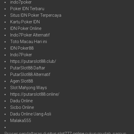
indo7poker
Poker IDN Terbaru
Situs IDN Poker Terpercaya
Kartu Poker IDN
IDN Poker Online
Indo7Poker Alternatif
Toto Macau Hari ini
IDN Poker88
Indo7Poker
https://putarslot88.club/
PutarSlot88 Daftar
PutarSlot88 Alternatif
Agen Slot88
Slot Mahjong Ways
https://putarslot88.online/
Dadu Online
Sicbo Online
Dadu Online Uang Asli
Malaka555
Proses pendaftaran di
situs slot777 online
cukup mudah, namun