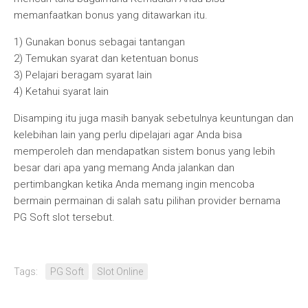
memanfaatkan bonus yang ditawarkan itu.
1) Gunakan bonus sebagai tantangan
2) Temukan syarat dan ketentuan bonus
3) Pelajari beragam syarat lain
4) Ketahui syarat lain
Disamping itu juga masih banyak sebetulnya keuntungan dan
kelebihan lain yang perlu dipelajari agar Anda bisa
memperoleh dan mendapatkan sistem bonus yang lebih
besar dari apa yang memang Anda jalankan dan
pertimbangkan ketika Anda memang ingin mencoba
bermain permainan di salah satu pilihan provider bernama
PG Soft slot tersebut.
Tags:
PG Soft
Slot Online