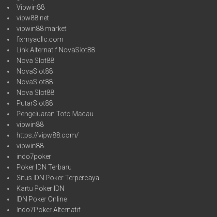
Vipwin88
vipw88.net
vipwin88 market
fixmyacllc.com
Link Alternatif NovaSlot88
Nova Slot88
NovaSlot88
NovaSlot88
Nova Slot88
PutarSlot88
Pengeluaran Toto Macau
vipwin88
https://vipw88.com/
vipwin88
indo7poker
Poker IDN Terbaru
Situs IDN Poker Terpercaya
Kartu Poker IDN
IDN Poker Online
Indo7Poker Alternatif