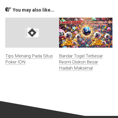
You may also like...
Tips Menang Pada Situs
Bandar Togel Terbesar
Poker IDN
Resmi Diskon Besar
Hadiah Maksimal