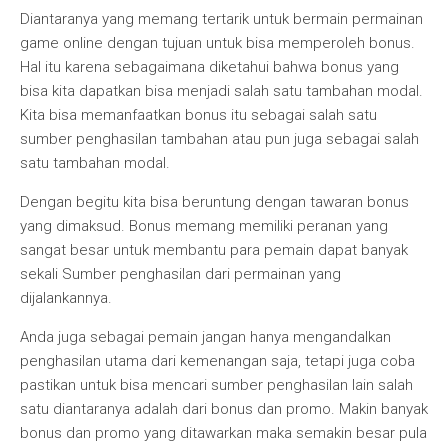
Diantaranya yang memang tertarik untuk bermain permainan
game online dengan tujuan untuk bisa memperoleh bonus.
Hal itu karena sebagaimana diketahui bahwa bonus yang
bisa kita dapatkan bisa menjadi salah satu tambahan modal.
Kita bisa memanfaatkan bonus itu sebagai salah satu
sumber penghasilan tambahan atau pun juga sebagai salah
satu tambahan modal.
Dengan begitu kita bisa beruntung dengan tawaran bonus
yang dimaksud. Bonus memang memiliki peranan yang
sangat besar untuk membantu para pemain dapat banyak
sekali Sumber penghasilan dari permainan yang
dijalankannya.
Anda juga sebagai pemain jangan hanya mengandalkan
penghasilan utama dari kemenangan saja, tetapi juga coba
pastikan untuk bisa mencari sumber penghasilan lain salah
satu diantaranya adalah dari bonus dan promo. Makin banyak
bonus dan promo yang ditawarkan maka semakin besar pula