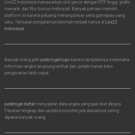
Live22 Indonesia menawarkan slot gacor dengan RTP tinggi, grafis
menarik, dan fitur bonus melimpah. Banyak pemain memilih
platform ini karena peluang menang besar serta gameplay yang
seru. Temukan pengalaman bermain terbaik hanya di
Live22
Indonesia
!
Banyak orang pilih
pede togel login
karena tampilannya sederhana.
Informasi angka langsung terlihat dan update harian bikin
pengecekan lebih cepat.
pedetogel daftar
menyajikan data angka yang gak ribet dibaca.
Pasaran lengkap dan update konsisten jadi alasannya sering
dipakai banyak orang.