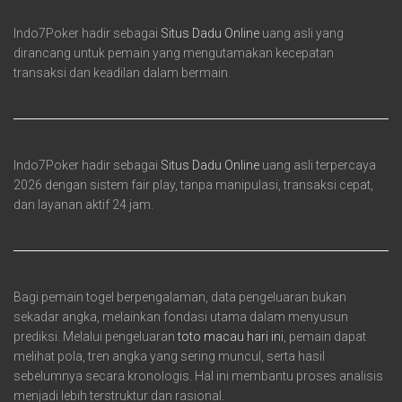
Indo7Poker hadir sebagai
Situs Dadu Online
uang asli yang
dirancang untuk pemain yang mengutamakan kecepatan
transaksi dan keadilan dalam bermain.
Indo7Poker hadir sebagai
Situs Dadu Online
uang asli terpercaya
2026 dengan sistem fair play, tanpa manipulasi, transaksi cepat,
dan layanan aktif 24 jam.
Bagi pemain togel berpengalaman, data pengeluaran bukan
sekadar angka, melainkan fondasi utama dalam menyusun
prediksi. Melalui pengeluaran
toto macau hari ini
, pemain dapat
melihat pola, tren angka yang sering muncul, serta hasil
sebelumnya secara kronologis. Hal ini membantu proses analisis
menjadi lebih terstruktur dan rasional.