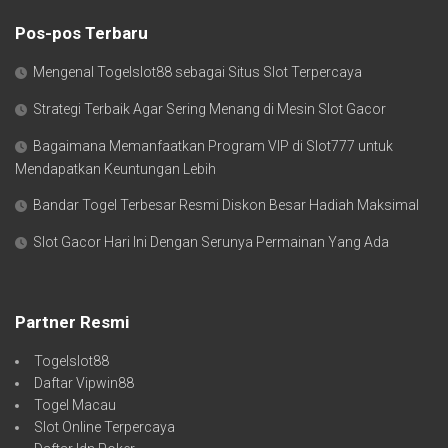
Pos-pos Terbaru
Mengenal Togelslot88 sebagai Situs Slot Terpercaya
Strategi Terbaik Agar Sering Menang di Mesin Slot Gacor
Bagaimana Memanfaatkan Program VIP di Slot777 untuk
Mendapatkan Keuntungan Lebih
Bandar Togel Terbesar Resmi Diskon Besar Hadiah Maksimal
Slot Gacor Hari Ini Dengan Serunya Permainan Yang Ada
Partner Resmi
Togelslot88
Daftar Vipwin88
Togel Macau
Slot Online Terpercaya