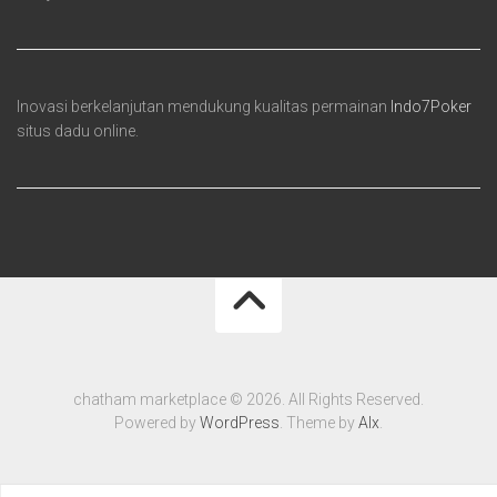
Inovasi berkelanjutan mendukung kualitas permainan
Indo7Poker
situs dadu online.
chatham marketplace © 2026. All Rights Reserved.
Powered by
WordPress
. Theme by
Alx
.