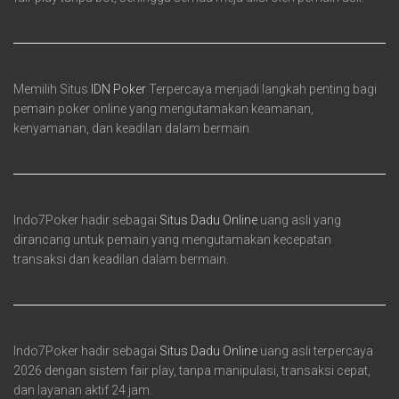
Memilih Situs
IDN Poker
Terpercaya menjadi langkah penting bagi
pemain poker online yang mengutamakan keamanan,
kenyamanan, dan keadilan dalam bermain.
Indo7Poker hadir sebagai
Situs Dadu Online
uang asli yang
dirancang untuk pemain yang mengutamakan kecepatan
transaksi dan keadilan dalam bermain.
Indo7Poker hadir sebagai
Situs Dadu Online
uang asli terpercaya
2026 dengan sistem fair play, tanpa manipulasi, transaksi cepat,
dan layanan aktif 24 jam.