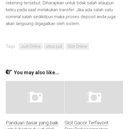
rekening tersebut. Diharapkan untuk tidak salah ataupun
keliru pada saat melakukan transfer. Jika ada salah satu
nominal salah sedikitpun maka proses deposit anda juga
akan langsung digagalkan oleh sistem.
Tags:
Judi Online
situs judi
Slot Online
You may also like...
Panduan dasar yang baik
Slot Gacor Terfavorit