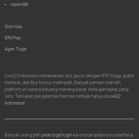
vipwin88
Slot Hoki
IDN Play
Agen Togel
Live22 Indonesia menawarkan slot gacor dengan RTP tinggi, grafis
menarik, dan fitur bonus melimpah. Banyak pemain memilih
platform ini karena peluang menang besar serta gameplay yang
seru. Temukan pengalaman bermain terbaik hanya di
Live22
Indonesia
!
Banyak orang pilih
pede togel login
karena tampilannya sederhana.