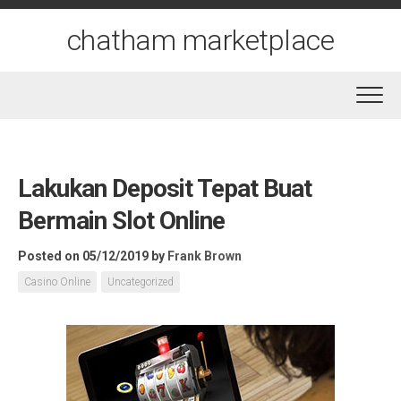
Skip
to
chatham marketplace
content
Lakukan Deposit Tepat Buat
Bermain Slot Online
Posted on 05/12/2019
by
Frank Brown
Casino Online
Uncategorized