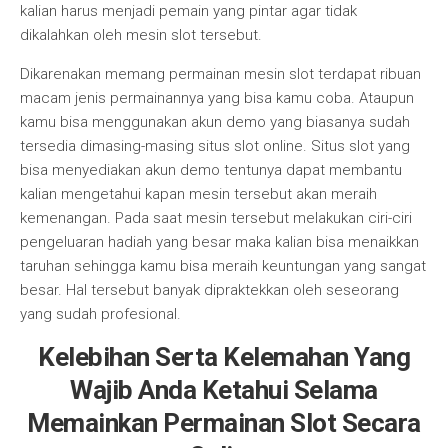
kalian harus menjadi pemain yang pintar agar tidak
dikalahkan oleh mesin slot tersebut.
Dikarenakan memang permainan mesin slot terdapat ribuan
macam jenis permainannya yang bisa kamu coba. Ataupun
kamu bisa menggunakan akun demo yang biasanya sudah
tersedia dimasing-masing situs slot online. Situs slot yang
bisa menyediakan akun demo tentunya dapat membantu
kalian mengetahui kapan mesin tersebut akan meraih
kemenangan. Pada saat mesin tersebut melakukan ciri-ciri
pengeluaran hadiah yang besar maka kalian bisa menaikkan
taruhan sehingga kamu bisa meraih keuntungan yang sangat
besar. Hal tersebut banyak dipraktekkan oleh seseorang
yang sudah profesional.
Kelebihan Serta Kelemahan Yang
Wajib Anda Ketahui Selama
Memainkan Permainan Slot Secara