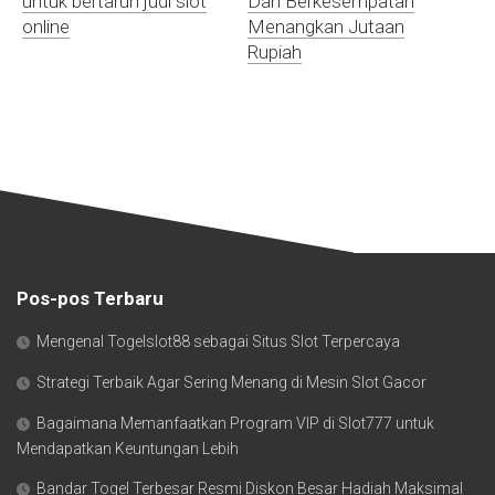
untuk bertaruh judi slot
Dan Berkesempatan
online
Menangkan Jutaan
Rupiah
Pos-pos Terbaru
Mengenal Togelslot88 sebagai Situs Slot Terpercaya
Strategi Terbaik Agar Sering Menang di Mesin Slot Gacor
Bagaimana Memanfaatkan Program VIP di Slot777 untuk
Mendapatkan Keuntungan Lebih
Bandar Togel Terbesar Resmi Diskon Besar Hadiah Maksimal