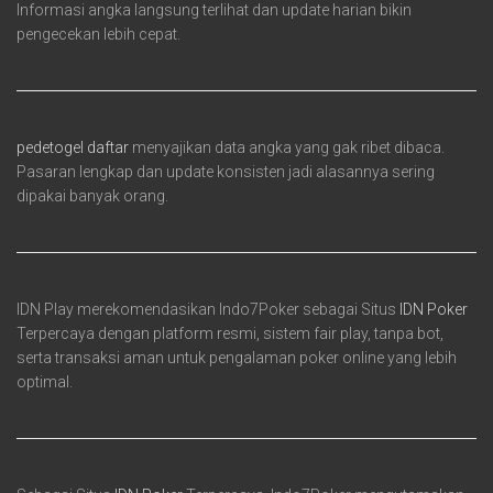
Informasi angka langsung terlihat dan update harian bikin
pengecekan lebih cepat.
pedetogel daftar
menyajikan data angka yang gak ribet dibaca.
Pasaran lengkap dan update konsisten jadi alasannya sering
dipakai banyak orang.
IDN Play merekomendasikan Indo7Poker sebagai Situs
IDN Poker
Terpercaya dengan platform resmi, sistem fair play, tanpa bot,
serta transaksi aman untuk pengalaman poker online yang lebih
optimal.