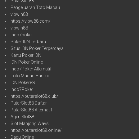
PutarSlot88
Pengeluaran Toto Macau
vipwin88
https://vipw88.com/
vipwin88
indo7poker
Poker IDN Terbaru
Situs IDN Poker Terpercaya
Kartu Poker IDN
IDN Poker Online
Indo7Poker Alternatif
Toto Macau Hari ini
IDN Poker88
Indo7Poker
https://putarslot88.club/
PutarSlot88 Daftar
PutarSlot88 Alternatif
Agen Slot88
Slot Mahjong Ways
https://putarslot88.online/
Dadu Online