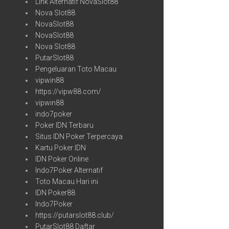
Link Alternatif NovaSlot88
Nova Slot88
NovaSlot88
NovaSlot88
Nova Slot88
PutarSlot88
Pengeluaran Toto Macau
vipwin88
https://vipw88.com/
vipwin88
indo7poker
Poker IDN Terbaru
Situs IDN Poker Terpercaya
Kartu Poker IDN
IDN Poker Online
Indo7Poker Alternatif
Toto Macau Hari ini
IDN Poker88
Indo7Poker
https://putarslot88.club/
PutarSlot88 Daftar