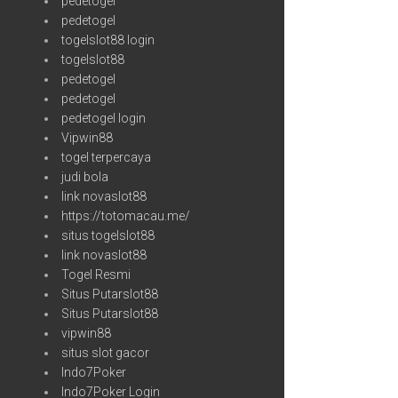
pedetogel
pedetogel
togelslot88 login
togelslot88
pedetogel
pedetogel
pedetogel login
Vipwin88
togel terpercaya
judi bola
link novaslot88
https://totomacau.me/
situs togelslot88
link novaslot88
Togel Resmi
Situs Putarslot88
Situs Putarslot88
vipwin88
situs slot gacor
Indo7Poker
Indo7Poker Login