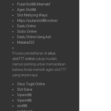
PutarSlot88 Alternatif
Agen Slot88
Slot Mahjong Ways
https://putarslot88.online/
Dadu Online
Sicbo Online
Dadu Online Uang Asli
Malaka555
Proses pendaftaran di
situs
slot777 online
cukup mudah,
namun penting untuk memastikan
bahwa Anda memilih agen slot777
yang terpercaya.
Situs Togel Online
Slot Dana
Vipwin88
Vipwin88
slot88