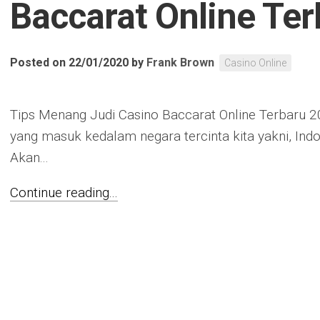
Baccarat Online Te
Posted on 22/01/2020
by
Frank Brown
Casino Online
Tips Menang Judi Casino Baccarat Online Terbaru 2
yang masuk kedalam negara tercinta kita yakni, Indon
Akan...
Continue reading...