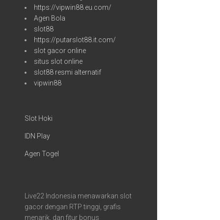
https://vipwin88.eu.com/
Agen Bola
slot88
https://putarslot88.it.com/
slot gacor online
situs slot online
slot88 resmi alternatif
vipwin88
Slot Hoki
IDN Play
Agen Togel
Live22 Indonesia menawarkan slot
gacor dengan RTP tinggi, grafis
menarik, dan fitur bonus