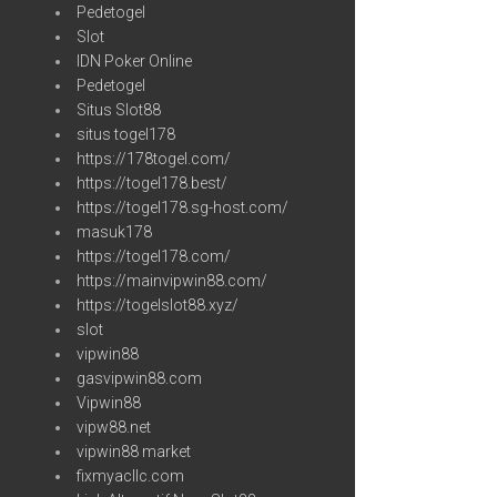
Pedetogel
Slot
IDN Poker Online
Pedetogel
Situs Slot88
situs togel178
https://178togel.com/
https://togel178.best/
https://togel178.sg-host.com/
masuk178
https://togel178.com/
https://mainvipwin88.com/
https://togelslot88.xyz/
slot
vipwin88
gasvipwin88.com
Vipwin88
vipw88.net
vipwin88 market
fixmyacllc.com