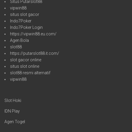
Situs Putarslot88
vipwin88
situs slot gacor
Indo7Poker
Indo7Poker Login
https://vipwin88.eu.com/
Agen Bola
slot88
https://putarslot88.it.com/
slot gacor online
situs slot online
slot88 resmi alternatif
vipwin88
Slot Hoki
IDN Play
Agen Togel