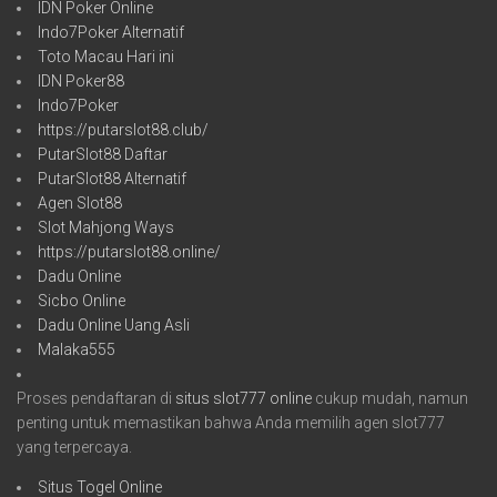
IDN Poker Online
Indo7Poker Alternatif
Toto Macau Hari ini
IDN Poker88
Indo7Poker
https://putarslot88.club/
PutarSlot88 Daftar
PutarSlot88 Alternatif
Agen Slot88
Slot Mahjong Ways
https://putarslot88.online/
Dadu Online
Sicbo Online
Dadu Online Uang Asli
Malaka555
Proses pendaftaran di
situs slot777 online
cukup mudah, namun
penting untuk memastikan bahwa Anda memilih agen slot777
yang terpercaya.
Situs Togel Online