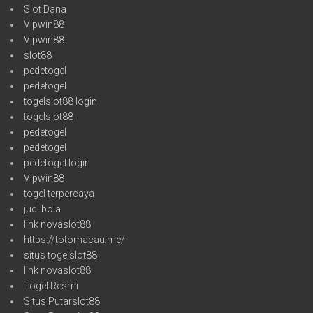
Slot Dana
Vipwin88
Vipwin88
slot88
pedetogel
pedetogel
togelslot88 login
togelslot88
pedetogel
pedetogel
pedetogel login
Vipwin88
togel terpercaya
judi bola
link novaslot88
https://totomacau.me/
situs togelslot88
link novaslot88
Togel Resmi
Situs Putarslot88