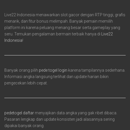
Live22 Indonesia menawarkan slot gacor dengan RTP tinggi, grafis
menarik, dan fitur bonus melimpah. Banyak pemain memilih
platform ini karena peluang menang besar serta gameplay yang
seru. Temukan pengalaman bermain terbaik hanya di
Live22
Indonesia
!
Banyak orang pilih
pede togel login
karena tampilannya sederhana.
Informasi angka langsung terlihat dan update harian bikin
pengecekan lebih cepat.
pedetogel daftar
menyajikan data angka yang gak ribet dibaca.
Pasaran lengkap dan update konsisten jadi alasannya sering
dipakai banyak orang.