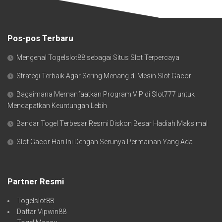
Pos-pos Terbaru
Mengenal Togelslot88 sebagai Situs Slot Terpercaya
Strategi Terbaik Agar Sering Menang di Mesin Slot Gacor
Bagaimana Memanfaatkan Program VIP di Slot777 untuk
Mendapatkan Keuntungan Lebih
Bandar Togel Terbesar Resmi Diskon Besar Hadiah Maksimal
Slot Gacor Hari Ini Dengan Serunya Permainan Yang Ada
Partner Resmi
Togelslot88
Daftar Vipwin88