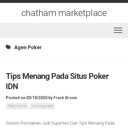
Skip
to
chatham marketplace
content
Agen Poker
Tips Menang Pada Situs Poker
IDN
Posted on 03/10/2020
by
Frank Brown
Poker Online
Uncategorized
Sistem Permainan Judi Superten Dan Tips Menang Pada