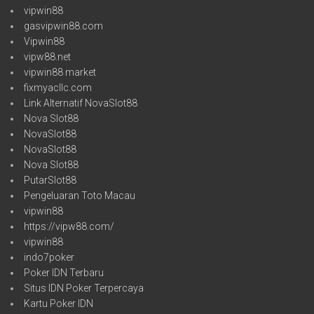
vipwin88
gasvipwin88.com
Vipwin88
vipw88.net
vipwin88 market
fixmyacllc.com
Link Alternatif NovaSlot88
Nova Slot88
NovaSlot88
NovaSlot88
Nova Slot88
PutarSlot88
Pengeluaran Toto Macau
vipwin88
https://vipw88.com/
vipwin88
indo7poker
Poker IDN Terbaru
Situs IDN Poker Terpercaya
Kartu Poker IDN