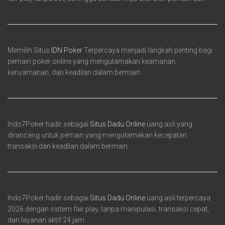
Memilih Situs
IDN Poker
Terpercaya menjadi langkah penting bagi
pemain poker online yang mengutamakan keamanan,
kenyamanan, dan keadilan dalam bermain.
Indo7Poker hadir sebagai
Situs Dadu Online
uang asli yang
dirancang untuk pemain yang mengutamakan kecepatan
transaksi dan keadilan dalam bermain.
Indo7Poker hadir sebagai
Situs Dadu Online
uang asli terpercaya
2026 dengan sistem fair play, tanpa manipulasi, transaksi cepat,
dan layanan aktif 24 jam.