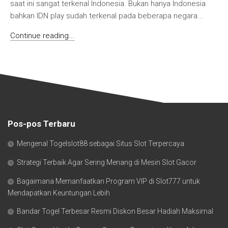
saat ini sangat terkenal Indonesia. Bukan hanya Indonesia
bahkan IDN play sudah terkenal pada beberapa negara...
Continue reading...
Pos-pos Terbaru
Mengenal Togelslot88 sebagai Situs Slot Terpercaya
Strategi Terbaik Agar Sering Menang di Mesin Slot Gacor
Bagaimana Memanfaatkan Program VIP di Slot777 untuk
Mendapatkan Keuntungan Lebih
Bandar Togel Terbesar Resmi Diskon Besar Hadiah Maksimal