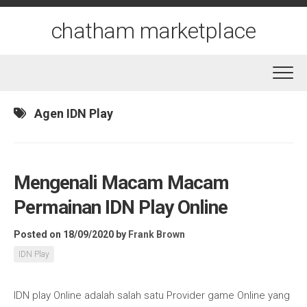
Skip
to
chatham marketplace
content
Agen IDN Play
Mengenali Macam Macam
Permainan IDN Play Online
Posted on 18/09/2020
by
Frank Brown
IDN Play
IDN play Online adalah salah satu Provider game Online yang