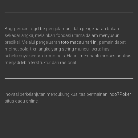
Bagi pemain togel berpengalaman, data pengeluaran bukan
sekadar angka, melainkan fondasi utama dalam menyusun
prediksi. Melalui pengeluaran
toto macau hari ini
, pemain dapat
melihat pola, tren angka yang sering muncul, serta hasil
sebelumnya secara kronologis. Hal ini membantu proses analisis
menjadi lebih terstruktur dan rasional.
Inovasi berkelanjutan mendukung kualitas permainan
Indo7Poker
situs dadu online.