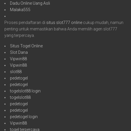
Dadu Online Uang Asli
Malaka555
Proses pendaftaran di
situs slot777 online
cukup mudah, namun
penting untuk memastikan bahwa Anda memilih agen slot777
yang terpercaya.
Situs Togel Online
Slot Dana
Vipwin88
Vipwin88
slot88
pedetogel
pedetogel
togelslot88 login
togelslot88
pedetogel
pedetogel
pedetogel login
Vipwin88
togel terpercaya