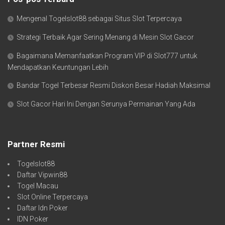
Mengenal Togelslot88 sebagai Situs Slot Terpercaya
Strategi Terbaik Agar Sering Menang di Mesin Slot Gacor
Bagaimana Memanfaatkan Program VIP di Slot777 untuk
Mendapatkan Keuntungan Lebih
Bandar Togel Terbesar Resmi Diskon Besar Hadiah Maksimal
Slot Gacor Hari Ini Dengan Serunya Permainan Yang Ada
Partner Resmi
Togelslot88
Daftar Vipwin88
Togel Macau
Slot Online Terpercaya
Daftar Idn Poker
IDN Poker