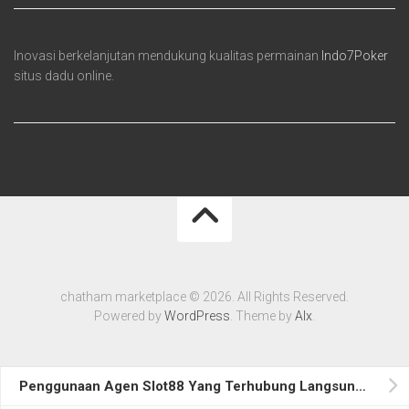
Inovasi berkelanjutan mendukung kualitas permainan
Indo7Poker
situs dadu online.
chatham marketplace © 2026. All Rights Reserved.
Powered by
WordPress
. Theme by
Alx
.
Penggunaan Agen Slot88 Yang Terhubung Langsung Sebuah Aplikasi