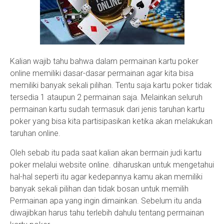
Kalian wajib tahu bahwa dalam permainan kartu poker
online memiliki dasar-dasar permainan agar kita bisa
memiliki banyak sekali pilihan. Tentu saja kartu poker tidak
tersedia 1 ataupun 2 permainan saja. Melainkan seluruh
permainan kartu sudah termasuk dari jenis taruhan kartu
poker yang bisa kita partisipasikan ketika akan melakukan
taruhan online.
Oleh sebab itu pada saat kalian akan bermain judi kartu
poker melalui website online. diharuskan untuk mengetahui
hal-hal seperti itu agar kedepannya kamu akan memiliki
banyak sekali pilihan dan tidak bosan untuk memilih
Permainan apa yang ingin dimainkan. Sebelum itu anda
diwajibkan harus tahu terlebih dahulu tentang permainan