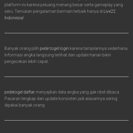
platform ini karena peluang menang besar serta gameplay yang
seru. Temukan pengalaman bermain terbaik hanya di
Live22
Indonesia
!
Banyak orang pilih
pede togel login
karena tampilannya sederhana.
Informasi angka langsung terlihat dan update harian bikin
pengecekan lebih cepat.
pedetogel daftar
menyajikan data angka yang gak ribet dibaca.
Pasaran lengkap dan update konsisten jadi alasannya sering
dipakai banyak orang.