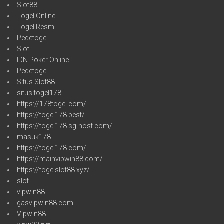
Slot88
Togel Online
Togel Resmi
Pedetogel
Slot
IDN Poker Online
Pedetogel
Situs Slot88
situs togel178
https://178togel.com/
https://togel178.best/
https://togel178.sg-host.com/
masuk178
https://togel178.com/
https://mainvipwin88.com/
https://togelslot88.xyz/
slot
vipwin88
gasvipwin88.com
Vipwin88