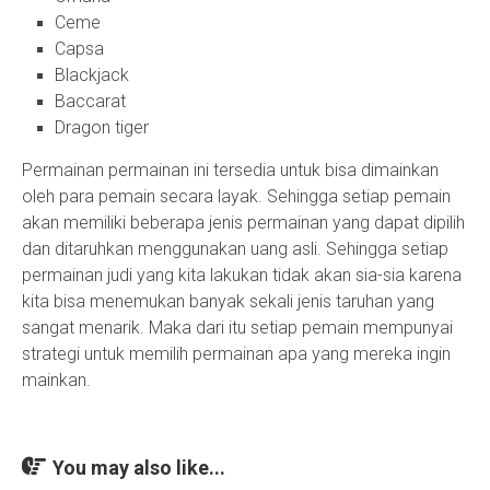
Ceme
Capsa
Blackjack
Baccarat
Dragon tiger
Permainan permainan ini tersedia untuk bisa dimainkan
oleh para pemain secara layak. Sehingga setiap pemain
akan memiliki beberapa jenis permainan yang dapat dipilih
dan ditaruhkan menggunakan uang asli. Sehingga setiap
permainan judi yang kita lakukan tidak akan sia-sia karena
kita bisa menemukan banyak sekali jenis taruhan yang
sangat menarik. Maka dari itu setiap pemain mempunyai
strategi untuk memilih permainan apa yang mereka ingin
mainkan.
You may also like...