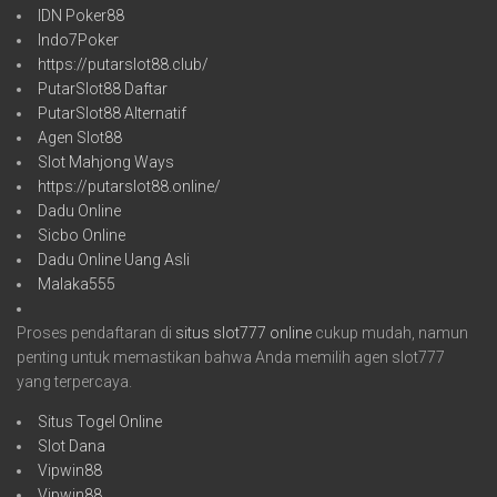
IDN Poker88
Indo7Poker
https://putarslot88.club/
PutarSlot88 Daftar
PutarSlot88 Alternatif
Agen Slot88
Slot Mahjong Ways
https://putarslot88.online/
Dadu Online
Sicbo Online
Dadu Online Uang Asli
Malaka555
Proses pendaftaran di
situs slot777 online
cukup mudah, namun
penting untuk memastikan bahwa Anda memilih agen slot777
yang terpercaya.
Situs Togel Online
Slot Dana
Vipwin88
Vipwin88