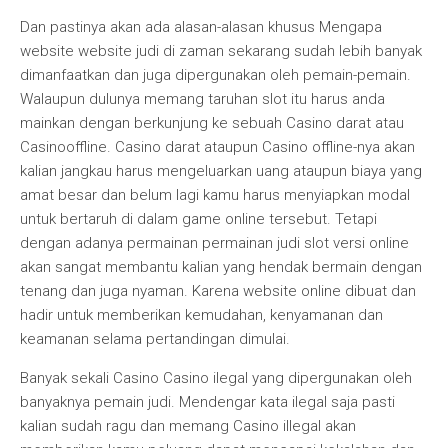
Dan pastinya akan ada alasan-alasan khusus Mengapa
website website judi di zaman sekarang sudah lebih banyak
dimanfaatkan dan juga dipergunakan oleh pemain-pemain.
Walaupun dulunya memang taruhan slot itu harus anda
mainkan dengan berkunjung ke sebuah Casino darat atau
Casinooffline. Casino darat ataupun Casino offline-nya akan
kalian jangkau harus mengeluarkan uang ataupun biaya yang
amat besar dan belum lagi kamu harus menyiapkan modal
untuk bertaruh di dalam game online tersebut. Tetapi
dengan adanya permainan permainan judi slot versi online
akan sangat membantu kalian yang hendak bermain dengan
tenang dan juga nyaman. Karena website online dibuat dan
hadir untuk memberikan kemudahan, kenyamanan dan
keamanan selama pertandingan dimulai.
Banyak sekali Casino Casino ilegal yang dipergunakan oleh
banyaknya pemain judi. Mendengar kata ilegal saja pasti
kalian sudah ragu dan memang Casino illegal akan