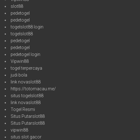
slot88
pedetogel
pedetogel
togelslot88 login
togelslot88
pedetogel
pedetogel
pedetogel login
Vipwin88
togel terpercaya
judi bola
link novaslot88
https://totomacau.me/
situs togelslot88
link novaslot88
Togel Resmi
Situs Putarslot88
Situs Putarslot88
vipwin88
situs slot gacor