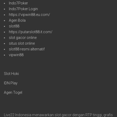
Indo7Poker
Indo7Poker Login
https://vipwin88.eu.com/
Agen Bola
slot88
https://putarslot88.it.com/
slot gacor online
situs slot online
slot88 resmi alternatif
vipwin88
Slot Hoki
IDN Play
Agen Togel
Live22 Indonesia menawarkan slot gacor dengan RTP tinggi, grafis