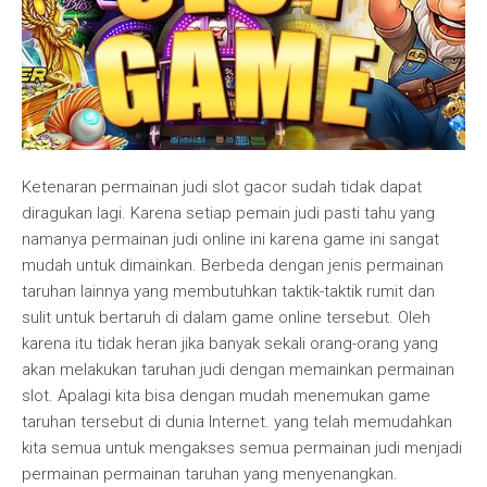
Ketenaran permainan judi slot gacor sudah tidak dapat
diragukan lagi. Karena setiap pemain judi pasti tahu yang
namanya permainan judi online ini karena game ini sangat
mudah untuk dimainkan. Berbeda dengan jenis permainan
taruhan lainnya yang membutuhkan taktik-taktik rumit dan
sulit untuk bertaruh di dalam game online tersebut. Oleh
karena itu tidak heran jika banyak sekali orang-orang yang
akan melakukan taruhan judi dengan memainkan permainan
slot. Apalagi kita bisa dengan mudah menemukan game
taruhan tersebut di dunia Internet. yang telah memudahkan
kita semua untuk mengakses semua permainan judi menjadi
permainan permainan taruhan yang menyenangkan.