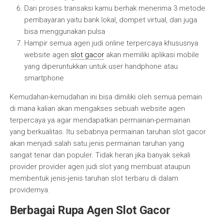
Dari proses transaksi kamu berhak menerima 3 metode
pembayaran yaitu bank lokal, dompet virtual, dan juga
bisa menggunakan pulsa
Hampir semua agen judi online terpercaya khususnya
website agen
slot gacor
akan memiliki aplikasi mobile
yang diperuntukkan untuk user handphone atau
smartphone
Kemudahan-kemudahan ini bisa dimiliki oleh semua pemain
di mana kalian akan mengakses sebuah website agen
terpercaya ya agar mendapatkan permainan-permainan
yang berkualitas. Itu sebabnya permainan taruhan slot gacor
akan menjadi salah satu jenis permainan taruhan yang
sangat tenar dan populer. Tidak heran jika banyak sekali
provider provider agen judi slot yang membuat ataupun
membentuk jenis-jenis taruhan slot terbaru di dalam
providernya.
Berbagai Rupa Agen Slot Gacor