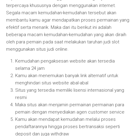
terpercaya khususnya dengan menggunakan internet.
Segala macam kemudahan-kemudahan tersebut akan
membantu kamu agar mendapatkan proses permainan yang
efektif serta menarik. Maka dari itu berikut ini adalah
beberapa macam kemudahan-kemudahan yang akan diraih
oleh para pemain pada saat melakukan taruhan judi slot
menggunakan situs judi online.
Kemudahan pengaksesan website akan tersedia
selama 24 jam
Kamu akan menemukan banyak link alternatif untuk
menghindari situs website abal-abal
Situs yang tersedia memiliki lisensi internasional yang
resmi
Maka situs akan menjamin permainan permainan para
pemain dengan menyediakan agen customer service
Kamu akan mendapat kemudahan melalui proses
pendaftarannya hingga proses bertransaksi seperti
deposit dan juga withdraw