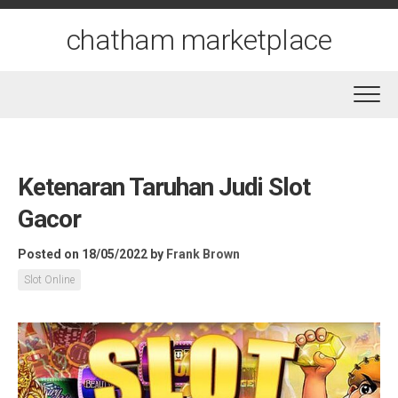
Skip
to
chatham marketplace
content
Ketenaran Taruhan Judi Slot
Gacor
Posted on 18/05/2022
by
Frank Brown
Slot Online