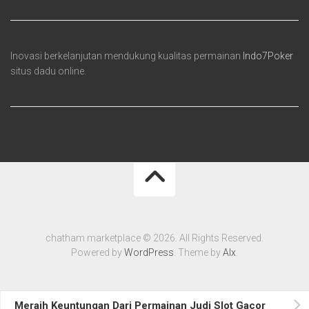
Inovasi berkelanjutan mendukung kualitas permainan
Indo7Poker
situs dadu online.
chatham marketplace © 2026. All Rights Reserved.
Powered by
WordPress
. Theme by
Alx
.
Meraih Keuntungan Dari Permainan Judi Slot Gacor