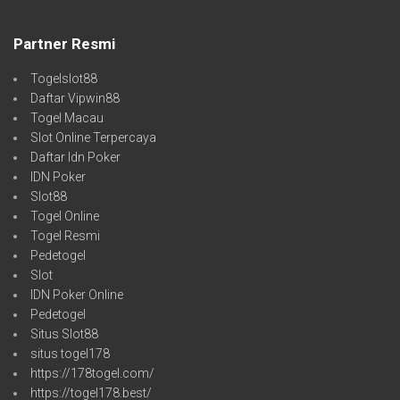
Partner Resmi
Togelslot88
Daftar Vipwin88
Togel Macau
Slot Online Terpercaya
Daftar Idn Poker
IDN Poker
Slot88
Togel Online
Togel Resmi
Pedetogel
Slot
IDN Poker Online
Pedetogel
Situs Slot88
situs togel178
https://178togel.com/
https://togel178.best/