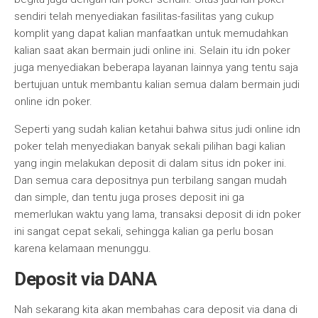
sendiri telah menyediakan fasilitas-fasilitas yang cukup
komplit yang dapat kalian manfaatkan untuk memudahkan
kalian saat akan bermain judi online ini. Selain itu idn poker
juga menyediakan beberapa layanan lainnya yang tentu saja
bertujuan untuk membantu kalian semua dalam bermain judi
online idn poker.
Seperti yang sudah kalian ketahui bahwa situs judi online idn
poker telah menyediakan banyak sekali pilihan bagi kalian
yang ingin melakukan deposit di dalam situs idn poker ini.
Dan semua cara depositnya pun terbilang sangan mudah
dan simple, dan tentu juga proses deposit ini ga
memerlukan waktu yang lama, transaksi deposit di idn poker
ini sangat cepat sekali, sehingga kalian ga perlu bosan
karena kelamaan menunggu.
Deposit via DANA
Nah sekarang kita akan membahas cara deposit via dana di