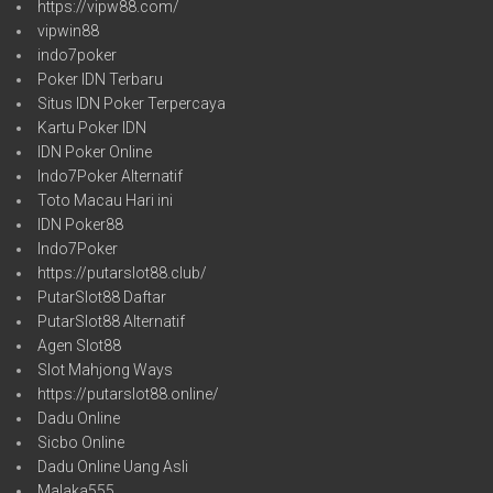
https://vipw88.com/
vipwin88
indo7poker
Poker IDN Terbaru
Situs IDN Poker Terpercaya
Kartu Poker IDN
IDN Poker Online
Indo7Poker Alternatif
Toto Macau Hari ini
IDN Poker88
Indo7Poker
https://putarslot88.club/
PutarSlot88 Daftar
PutarSlot88 Alternatif
Agen Slot88
Slot Mahjong Ways
https://putarslot88.online/
Dadu Online
Sicbo Online
Dadu Online Uang Asli
Malaka555