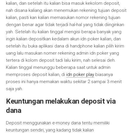
kalian, dan setelah itu kalian bisa masuk kekolom deposit,
nah disana kaliang akan menemukan rekening tujuan deposit
kalian, pasti kan kalian memasukan nomor rekening tujuan
dengan benar agar tidak terjadi hal-hal yang tidak diinginkan
yah. Setelah itu kalian tinggal mengisi berapa banyak yang
ingin kalian depositkan kedalam akun idn poker kalian, dan
setelah itu buka aplikasi dana di handphone kalian pilih kirim
uang lalu masukan nomer rekening admin idn poker yang
tertera di kolom deposit tadi lalu kirim, nah selesai deh.
Kalian tinggal menunggu beberapa saat untuk admin
memproses deposit kalian, di
idn poker play
biasanya
proses ini hanya memakan waktu sekitar 2 sampai 3 menit
saja yah.
Keuntungan melakukan deposit via
dana
Deposit menggunakan e-money dana tentu memiliki
keuntungan sendiri, yang kadang tidak kalian