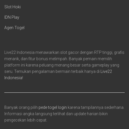
Slot Hoki
IDN Play
Agen Togel
Live22 Indonesia menawarkan slot gacor dengan RTP tinggi, grafis
menarik, dan fitur bonus melimpah. Banyak pemain memilih
platform ini karena peluang menang besar serta gameplay yang
seru. Temukan pengalaman bermain terbaik hanya di
Live22
Indonesia
!
Banyak orang pilih
pede togel login
karena tampilannya sederhana.
Informasi angka langsung terlihat dan update harian bikin
pengecekan lebih cepat.