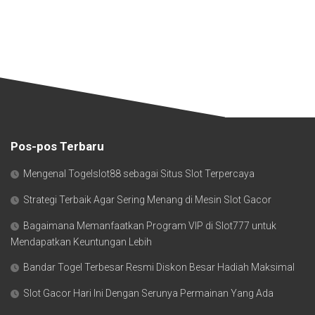
Pos-pos Terbaru
Mengenal Togelslot88 sebagai Situs Slot Terpercaya
Strategi Terbaik Agar Sering Menang di Mesin Slot Gacor
Bagaimana Memanfaatkan Program VIP di Slot777 untuk
Mendapatkan Keuntungan Lebih
Bandar Togel Terbesar Resmi Diskon Besar Hadiah Maksimal
Slot Gacor Hari Ini Dengan Serunya Permainan Yang Ada