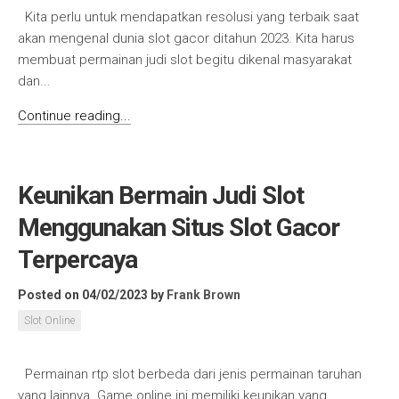
Kita perlu untuk mendapatkan resolusi yang terbaik saat
akan mengenal dunia slot gacor ditahun 2023. Kita harus
membuat permainan judi slot begitu dikenal masyarakat
dan...
Continue reading...
Keunikan Bermain Judi Slot
Menggunakan Situs Slot Gacor
Terpercaya
Posted on 04/02/2023
by
Frank Brown
Slot Online
Permainan rtp slot berbeda dari jenis permainan taruhan
yang lainnya. Game online ini memiliki keunikan yang