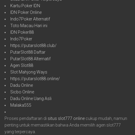
Kartu Poker IDN
IDN Poker Online
Indo7Poker Alternatif
Toto Macau Hari ini
IDN Poker88
Indo7Poker
https://putarslot88.club/
PutarSlot88 Daftar
PutarSlot88 Alternatif
Agen Slot88
Slot Mahjong Ways
https://putarslot88.online/
Dadu Online
Sicbo Online
Dadu Online Uang Asli
Malaka555
Proses pendaftaran di
situs slot777 online
cukup mudah, namun
penting untuk memastikan bahwa Anda memilih agen slot777
yang terpercaya.