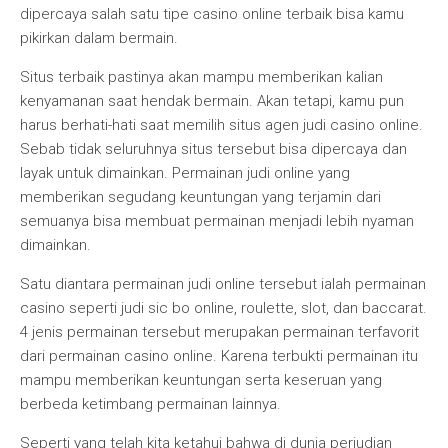
dipercaya salah satu tipe casino online terbaik bisa kamu
pikirkan dalam bermain.
Situs terbaik pastinya akan mampu memberikan kalian
kenyamanan saat hendak bermain. Akan tetapi, kamu pun
harus berhati-hati saat memilih situs agen judi casino online.
Sebab tidak seluruhnya situs tersebut bisa dipercaya dan
layak untuk dimainkan. Permainan judi online yang
memberikan segudang keuntungan yang terjamin dari
semuanya bisa membuat permainan menjadi lebih nyaman
dimainkan.
Satu diantara permainan judi online tersebut ialah permainan
casino seperti judi sic bo online, roulette, slot, dan baccarat.
4 jenis permainan tersebut merupakan permainan terfavorit
dari permainan casino online. Karena terbukti permainan itu
mampu memberikan keuntungan serta keseruan yang
berbeda ketimbang permainan lainnya.
Seperti yang telah kita ketahui bahwa di dunia perjudian