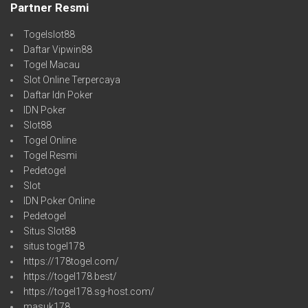
Partner Resmi
Togelslot88
Daftar Vipwin88
Togel Macau
Slot Online Terpercaya
Daftar Idn Poker
IDN Poker
Slot88
Togel Online
Togel Resmi
Pedetogel
Slot
IDN Poker Online
Pedetogel
Situs Slot88
situs togel178
https://178togel.com/
https://togel178.best/
https://togel178.sg-host.com/
masuk178