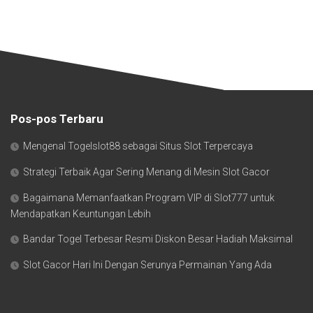
Pos-pos Terbaru
Mengenal Togelslot88 sebagai Situs Slot Terpercaya
Strategi Terbaik Agar Sering Menang di Mesin Slot Gacor
Bagaimana Memanfaatkan Program VIP di Slot777 untuk
Mendapatkan Keuntungan Lebih
Bandar Togel Terbesar Resmi Diskon Besar Hadiah Maksimal
Slot Gacor Hari Ini Dengan Serunya Permainan Yang Ada