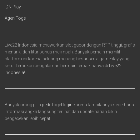
IDN Play
Agen Togel
Live22 Indonesia menawarkan slot gacor dengan RTP tinggi, grafis
menarik, dan fitur bonus melimpah. Banyak pemain memilih
platform ini karena peluang menang besar serta gameplay yang
seru. Temukan pengalaman bermain terbaik hanya di
Live22
Indonesia
!
Banyak orang pilih
pede togel login
karena tampilannya sederhana.
Informasi angka langsung terlihat dan update harian bikin
pengecekan lebih cepat.