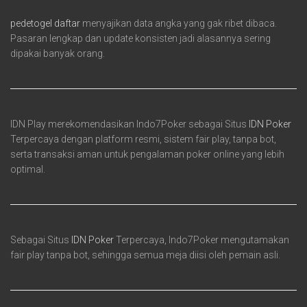
pedetogel daftar
menyajikan data angka yang gak ribet dibaca.
Pasaran lengkap dan update konsisten jadi alasannya sering
dipakai banyak orang.
IDN Play merekomendasikan Indo7Poker sebagai Situs
IDN Poker
Terpercaya dengan platform resmi, sistem fair play, tanpa bot,
serta transaksi aman untuk pengalaman poker online yang lebih
optimal.
Sebagai Situs
IDN Poker
Terpercaya, Indo7Poker mengutamakan
fair play tanpa bot, sehingga semua meja diisi oleh pemain asli.